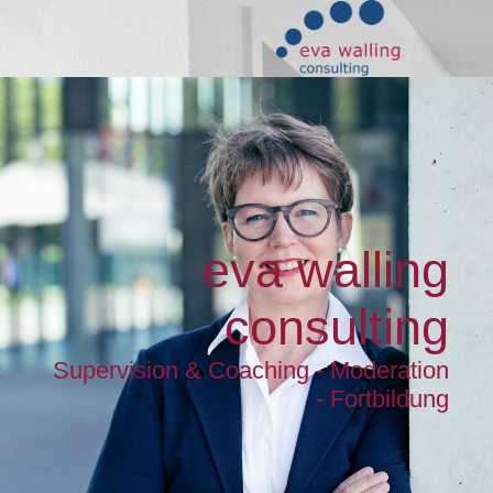
eva walling
consulting
Supervision & Coaching - Moderation
- Fortbildung