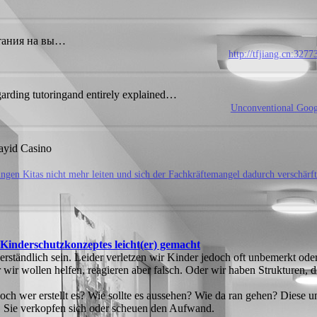
тания на вы…
http://tfjiang.cn:327
regarding tutoringand entirely explained…
Unconventional Googl
ayid Casino
ngen Kitas nicht mehr leiten und sich der Fachkräftemangel dadurch verschärft
 Kinderschutzkonzeptes leicht(er) gemacht
tverständlich sein. Leider verletzen wir Kinder jedoch oft unbemerkt o
r wollen helfen, reagieren aber falsch. Oder wir haben Strukturen, die
ch wer erstellt es? Wie sollte es aussehen? Wie da ran gehen? Diese u
. Sie verkopfen sich oder scheuen den Aufwand.