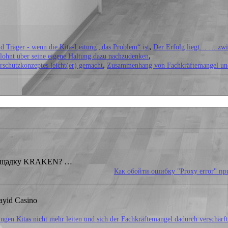
Träger - wenn die Kita-Leitung „das Problem“ ist
Der Erfolg liegt… … zwi
h lohnt über seine eigene Haltung dazu nachzudenken
rschutzkonzeptes leicht(er) gemacht
Zusammenhang von Fachkräftemangel und 
лощадку KRAKEN?
…
Как обойти ошибку "Proxy error" при 
ayid Casino
ngen Kitas nicht mehr leiten und sich der Fachkräftemangel dadurch verschärft