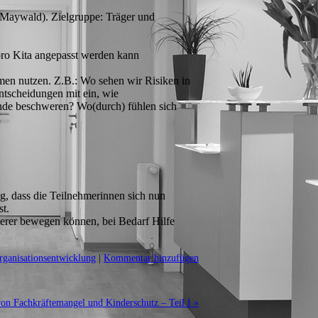
 Maywald). Zielgruppe: Träger und
pro Kita angepasst werden kann
men nutzen. Z.B.: Wo sehen wir Risiken in
tscheidungen mit ein, wie
ände beschweren? Wo(durch) fühlen sich
g, dass die Teilnehmerinnen sich nun
st.
cherer bewegen können, bei Bedarf Hilfe
rganisationsentwicklung
|
Kommentar hinzufügen
n Fachkräftemangel und Kinderschutz – Teil I »