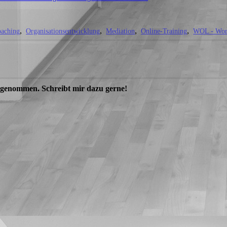
oaching
Organisationsentwicklung
Mediation
Online-Training
WOL - Work
genommen. Schreibt mir dazu gerne!