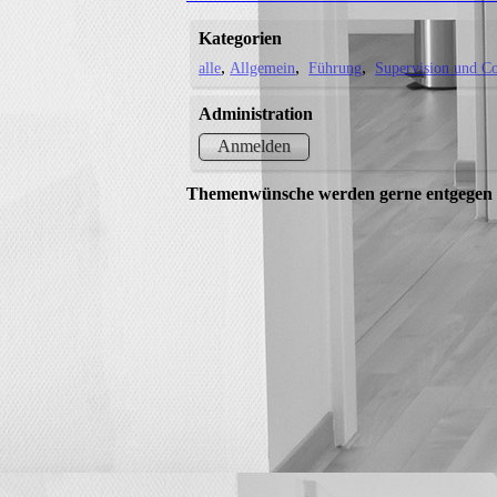
Kategorien
alle
Allgemein
Führung
Supervision und C
Administration
Anmelden
Themenwünsche werden gerne entgegen 