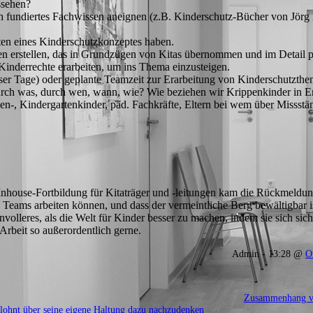
ssehen?
h fundiertes Fachwissen aneignen (z.B. Kinderschutz-Bücher von Jörg
ten eines Kinderschutzkonzeptes haben.
en erstellen, das in Grundzügen von Kitas übernommen und im Detail 
inderrechte erarbeiten, um ins Thema einzusteigen.
ser Tage) oder geplante Teamzeit zur Erarbeitung von Kinderschutzthe
rch was, durch wen, wann, wie? Wie beziehen wir Krippenkinder in En
n-, Kindergartenkinder, päd. Fachkräfte, Eltern bei wem über Missst
 Inhouse-Fortbildung für Kitaträger und -leitungen kam die Rückmeldun
n Teams arbeiten können, und dass der vermeintliche Berg bewältigbar i
nnvolleres, als die Welt für Kinder besser zu machen, indem sie sich si
Arbeit so außerordentlich gerne.
Admin - 13:28 @
O
Zusammenhang vo
h lohnt über seine eigene Haltung dazu nachzudenken