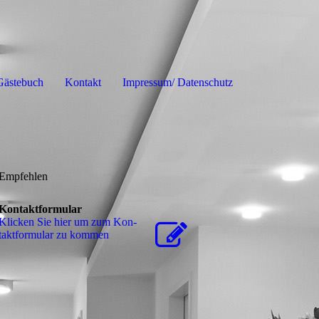
Gästebuch
Kontakt
Impressum/ Datenschutz
Empfehlen
Kontaktformular
Klicken Sie hier um zum Kon­
takt­for­mu­lar zu kommen