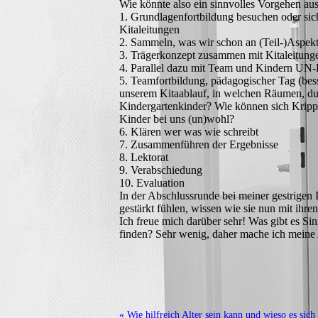
Wie könnte also ein sinnvolles Vorgehen au
1. Grundlagenfortbildung besuchen oder sic
Kitaleitungen
2. Sammeln, was wir schon an (Teil-)Aspek
3. Trägerkonzept zusammen mit Kitaleitung
4. Parallel dazu mit Team und Kindern UN-K
5. Teamfortbildung, pädagogischer Tag (bes
unserem Kitaablauf, in welchen Räumen, du
Kindergartenkinder? Wie können sich Krippe
Kinder bei uns (un)wohl?
6. Klären wer was wie schreibt
7. Zusammenführen der Ergebnisse
8. Lektorat
9. Verabschiedung
10. Evaluation
In der Abschlussrunde bei meiner gestrigen
gestärkt fühlen, wissen wie sie nun mit ihre
Ich freue mich darüber sehr! Was gibt es Si
finden? Sehr wenig, daher mache ich meine 
« Wie hilfreich Alter sein kann und wieso es sic