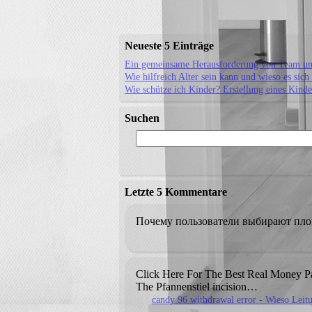
Neueste 5 Einträge
Ein gemeinsame Herausforderung von Team und 
Wie hilfreich Alter sein kann und wieso es sic
Wie schütze ich Kinder? Erstellung eines Kinde
Suchen
Letzte 5 Kommentare
Почему пользователи выбирают п
Click Here For The Best Real Money P
The Pfannenstiel incision…
candy 96 withdrawal error - Wieso Leitu