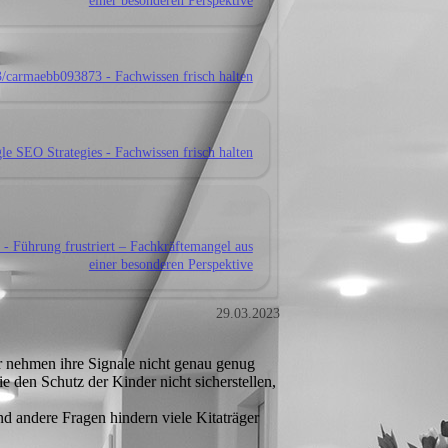
einer besonderen Perspektive
73/carmaebb093873 - Fachwissen frisch halten
e SEO Strategies - Fachwissen frisch halten
 - Führung frustriert – Fachkräftemangel aus
einer besonderen Perspektive
29.03.2023
der nehmen ihre Signale nicht genau genug
 den Schutz der Kinder nicht sicherstellen,
nd andere Fragen hindern viele Kitaträger