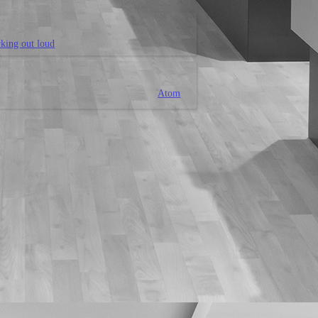
ing out loud
Atom