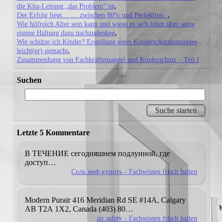
die Kita-Leitung „das Problem“ ist
Der Erfolg liegt… … zwischen 80% und Perfektion.
Wie hilfreich Alter sein kann und wieso es sich lohnt über seine
eigene Haltung dazu nachzudenken
Wie schütze ich Kinder? Erstellung eines Kinderschutzkonzeptes
leicht(er) gemacht
Zusammenhang von Fachkräftemangel und Kinderschutz – Teil I
Suchen
Letzte 5 Kommentare
В ТЕЧЕНИЕ сегодняшнем подлунной, где
доступ…
Соль меф купить - Fachwissen frisch halten
Modern Purair
416 Meridian Ɍd SE #14А, Calgary
AB T2А 1X2, Canada
(403) 80…
air safety - Fachwissen frisch halten