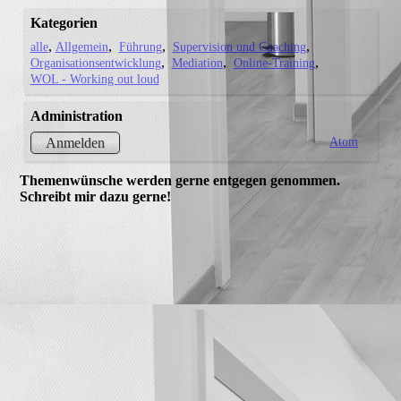
Kategorien
alle
Allgemein
Führung
Supervision und Coaching
Organisationsentwicklung
Mediation
Online-Training
WOL - Working out loud
Administration
Atom
Anmelden
Themenwünsche werden gerne entgegen genommen.
Schreibt mir dazu gerne!