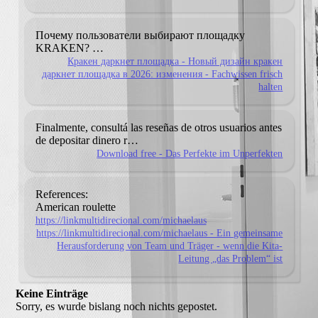
Почему пользователи выбирают площадку
KRAKEN?
…
Кракен даркнет площадка - Новый дизайн кракен
даркнет площадка в 2026: изменения - Fachwissen frisch
halten
Finalmente, consultá las reseñas de otros usuarios antes
de depositar dinero r…
Download free - Das Perfekte im Unperfekten
References:
American roulette
https://linkmultidirecional.com/michaelaus
https://linkmultidirecional.com/michaelaus - Ein gemeinsame
Herausforderung von Team und Träger - wenn die Kita-
Leitung „das Problem“ ist
Keine Einträge
Sorry, es wurde bislang noch nichts gepostet.