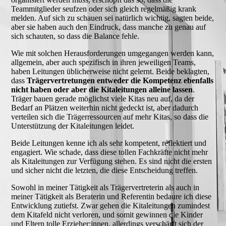
Teammitglieder seufzen oder sich gleich regelmäßig krank
melden. Auf sich zu schauen sei natürlich wichtig, sagten beide,
aber sie haben auch den Eindruck, dass manche zu genau auf
sich schauten, so dass die Balance fehle.
Wie mit solchen Herausforderungen umgegangen werden kann,
allgemein, aber auch spezifisch in ihren jeweiligen Teams,
haben Leitungen üblicherweise nicht gelernt. Beide beklagten,
dass
Trägervertretungen entweder die Kompetenz ebenfalls
nicht haben oder aber die Kitaleitungen alleine lassen
.
Träger bauen gerade möglichst viele Kitas neu auf, da der
Bedarf an Plätzen weiterhin nicht gedeckt ist, aber dadurch
verteilen sich die Trägerressourcen auf mehr Kitas, so dass die
Unterstützung der Kitaleitungen leidet.
Beide Leitungen kenne ich als sehr kompetent, reflektiert und
engagiert. Wie schade, dass diese tollen Fachkräfte nicht mehr
als Kitaleitungen zur Verfügung stehen. Es sind nicht die ersten
und sicher nicht die letzten, die diese Entscheidung treffen.
Sowohl in meiner Tätigkeit als Trägervertreterin als auch in
meiner Tätigkeit als Beraterin und Referentin bedaure ich diese
Entwicklung zutiefst. Zwar gehen die Kitaleitungen zumindest
dem Kitafeld nicht verloren, und somit gewinnen die Kinder
und Eltern tolle Erzieher:innen, allerdings verschärft sich der