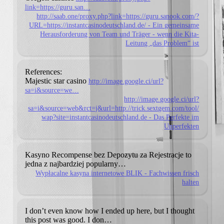
link=https://guru.san…
http://saab.one/proxy.php?link=https://guru.sanook.com/?
URL=https://instantcasinodeutschland.de/ - Ein gemeinsame
Herausforderung von Team und Träger - wenn die Kita-
Leitung „das Problem“ ist
References:
Majestic star casino
http://image.google.ci/url?
sa=i&source=we…
http://image.google.ci/url?
sa=i&source=web&rct=j&url=http://trick.sextgem.com/tool/
wap?site=instantcasinodeutschland.de - Das Perfekte im
Unperfekten
Kasyno Recompense bez Depozytu za Rejestracje to
jedna
z najbardziej popularny…
Wypłacalne kasyna internetowe BLIK - Fachwissen frisch
halten
I don’t even know how I ended up here, but I thought
this post
was good. I don…