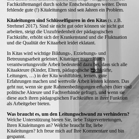
Fachkräftemangel durch solche Entscheidungen weiter. Denn
fehlende gute (!) Kitaleitungen sind seit Jahren ein Problem.
Kitaleitungen sind Schlüsselfiguren in den Kitas
(s. z.B.
Strehmel 2017). Sind sie nicht gut oder können sie nicht gut
arbeiten, steigt die Unzufriedenheit der pädagogischen
Fachkräfte, erhöht sich der Krankenstand und die Fluktuation
und die Qualität der Kitaarbeit leidet eklatant.
In Kitas wird wichtige Bildungs-, Erziehungs- und
Betreuungsarbeit geleistet. Kitaträger tragen durch
verantwortungsvolle Arbeit bedeutend dazu bei, dass sich alle
Kitaakteure (Kinder, Eltern, pädagogische Fachkräfte,
Leitungen, …) in der Kita wohlfühlen, lernen, gute
Erfahrungen machen und wertvolle Arbeit leisten können. Das
geht nur, wenn sie gute Rahmenbedingungen erhalten (hier sind
politische Akteure und Fachverbände gefragt), und wenn sie
diese auch ihren pädagogischen Fachkräften in ihrer Funktion
als Arbeitgeber bieten.
Was braucht es, um den Leitungsschwund zu verhindern?
Welche Unterstützung bieten Sie, liebe Trägervertretungen,
Ihren Kitaleitungen an? Welche braucht Ihr, liebe
Kitaleitungen? Ich freue mich auf Ihre Kommentare und bin
gespannt.