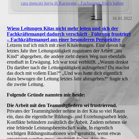
cara mencari kerja di Karawang - Fachwissen frisch halten
16.01.2022
Wieso Leitungen Kitas nicht mehr leiten und sich der
Fachkräftemangel dadurch verschärft - Führung frustriert
– Fachkräftemangel aus einer besonderen Perspektive
Letzens traf ich mich mit zwei Kitaleitungen. Eine davon hat
letztes Jahr ihre Leitungstätigkeit zugunsten der Arbeit „am
Kind“ abgegeben, die andere zieht diesen Weg nun ebenfalls
ernsthaft in Erwägung. Ich war total verblüfft. „Warum denkst
Du darüber nach die Leitungstätigkeit aufzugeben? Du machst
das doch mit vollem Elan?“ „Und was hatte dich eigentlich
dazu bewogen die Leitung letztes Jahr abzugeben?“ fragte ich
die zweite Leitung.
Folgende Gründe nannten mir beide:
Die Arbeit mit den Teammitgliedern sei frustrierend.
Privates der Teammitglieder nehme in der Kita so viel Raum
ein, dass die eigentliche Bildungs- und Erziehungsarbeit leide.
Konflikte behindern zusätzlich die Arbeit. Zudem nehmen sie
eine fehlende Leistungsbereitschaft wahr. In eigentlich
wichtigen Bildungssituationen wird geratscht, wenn etwas
organisiert werden muss, erschöpft das so, dass die