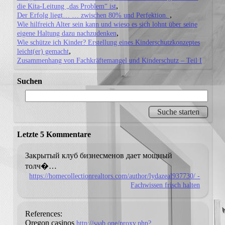
die Kita-Leitung „das Problem“ ist
Der Erfolg liegt… … zwischen 80% und Perfektion.
Wie hilfreich Alter sein kann und wieso es sich lohnt über seine
eigene Haltung dazu nachzudenken
Wie schütze ich Kinder? Erstellung eines Kinderschutzkonzeptes
leicht(er) gemacht
Zusammenhang von Fachkräftemangel und Kinderschutz – Teil I
Suchen
Letzte 5 Kommentare
Закрытый клуб бизнесменов дает мощный
толч�…
https://homecollectionrealtors.com/author/lydazeal937730/ -
Fachwissen frisch halten
References:
Oregon casinos
http://saab.one/proxy.php?