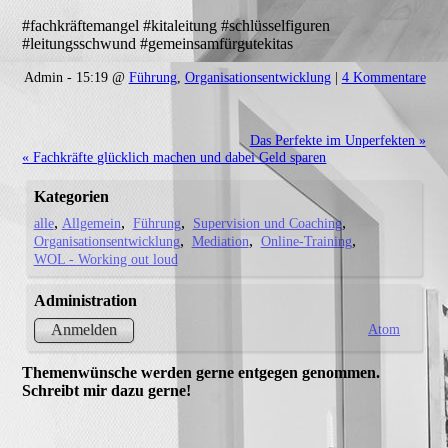
#fachkräftemangel #kitaleitung #schlüsselfiguren
#leitungsschwund #gemeinsamfürgutekitas
Admin - 15:19 @
Führung
,
Organisationsentwicklung
|
4 Kommentare
Das Perfekte im Unperfekten »
« Fachkräfte glücklich machen und dabei Geld sparen
Kategorien
alle
Allgemein
Führung
Supervision und Coaching
Organisationsentwicklung
Mediation
Online-Training
WOL - Working out loud
Administration
Atom
Anmelden
Themenwünsche werden gerne entgegen genommen.
Schreibt mir dazu gerne!