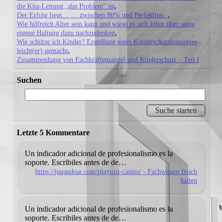
die Kita-Leitung „das Problem“ ist
Der Erfolg liegt… … zwischen 80% und Perfektion.
Wie hilfreich Alter sein kann und wieso es sich lohnt über seine
eigene Haltung dazu nachzudenken
Wie schütze ich Kinder? Erstellung eines Kinderschutzkonzeptes
leicht(er) gemacht
Zusammenhang von Fachkräftemangel und Kinderschutz – Teil I
Suchen
Letzte 5 Kommentare
Un indicador adicional de profesionalismo es la
soporte.
Escribiles antes de de…
https://jugandoar.com/playuzu-casino/ - Fachwissen frisch
halten
Un indicador adicional de profesionalismo es la
soporte.
Escribiles antes de de…