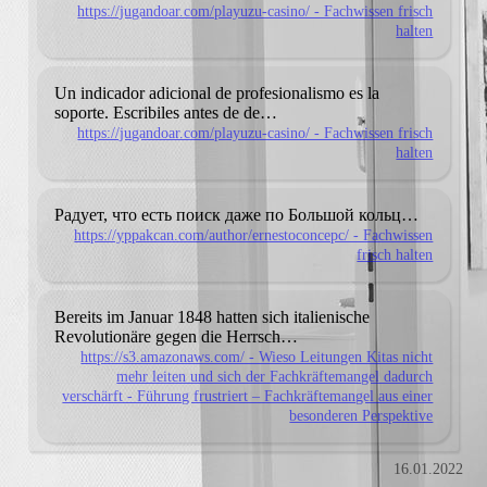
https://jugandoar.com/playuzu-casino/ - Fachwissen frisch
halten
Un indicador adicional de profesionalismo es la
soporte.
Escribiles antes de de…
https://jugandoar.com/playuzu-casino/ - Fachwissen frisch
halten
Радует, что есть поиск даже по Большой кольц…
https://yppakcan.com/author/ernestoconcepc/ - Fachwissen
frisch halten
Bereits im Januar 1848 hatten sich italienische
Revolutionäre gegen die Herrsch…
https://s3.amazonaws.com/ - Wieso Leitungen Kitas nicht
mehr leiten und sich der Fachkräftemangel dadurch
verschärft - Führung frustriert – Fachkräftemangel aus einer
besonderen Perspektive
16.01.2022