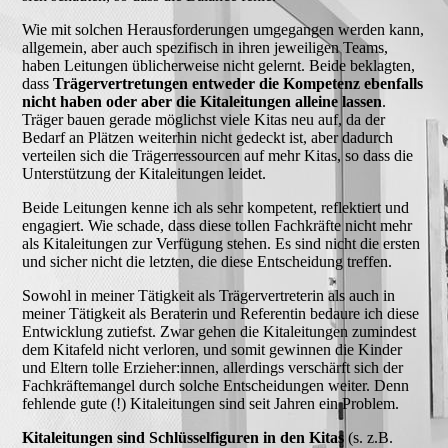
Wie mit solchen Herausforderungen umgegangen werden kann,
allgemein, aber auch spezifisch in ihren jeweiligen Teams,
haben Leitungen üblicherweise nicht gelernt. Beide beklagten,
dass
Trägervertretungen entweder die Kompetenz ebenfalls
nicht haben oder aber die Kitaleitungen alleine lassen
.
Träger bauen gerade möglichst viele Kitas neu auf, da der
Bedarf an Plätzen weiterhin nicht gedeckt ist, aber dadurch
verteilen sich die Trägerressourcen auf mehr Kitas, so dass die
Unterstützung der Kitaleitungen leidet.
Beide Leitungen kenne ich als sehr kompetent, reflektiert und
engagiert. Wie schade, dass diese tollen Fachkräfte nicht mehr
als Kitaleitungen zur Verfügung stehen. Es sind nicht die ersten
und sicher nicht die letzten, die diese Entscheidung treffen.
Sowohl in meiner Tätigkeit als Trägervertreterin als auch in
meiner Tätigkeit als Beraterin und Referentin bedaure ich diese
Entwicklung zutiefst. Zwar gehen die Kitaleitungen zumindest
dem Kitafeld nicht verloren, und somit gewinnen die Kinder
und Eltern tolle Erzieher:innen, allerdings verschärft sich der
Fachkräftemangel durch solche Entscheidungen weiter. Denn
fehlende gute (!) Kitaleitungen sind seit Jahren ein Problem.
Kitaleitungen sind Schlüsselfiguren in den Kitas
(s. z.B.