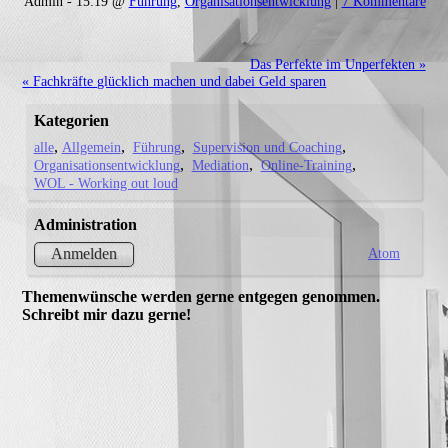
Admin - 15:19 @
Führung
,
Organisationsentwicklung
|
7 Kommentare
Das Perfekte im Unperfekten »
« Fachkräfte glücklich machen und dabei Geld sparen
Kategorien
alle
Allgemein
Führung
Supervision und Coaching
Organisationsentwicklung
Mediation
Online-Training
WOL - Working out loud
Administration
Atom
Anmelden
Themenwünsche werden gerne entgegen genommen.
Schreibt mir dazu gerne!