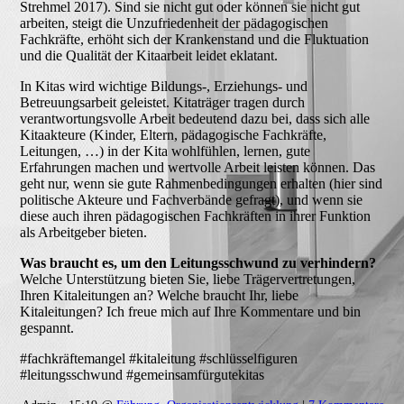
Strehmel 2017). Sind sie nicht gut oder können sie nicht gut
arbeiten, steigt die Unzufriedenheit der pädagogischen
Fachkräfte, erhöht sich der Krankenstand und die Fluktuation
und die Qualität der Kitaarbeit leidet eklatant.
In Kitas wird wichtige Bildungs-, Erziehungs- und
Betreuungsarbeit geleistet. Kitaträger tragen durch
verantwortungsvolle Arbeit bedeutend dazu bei, dass sich alle
Kitaakteure (Kinder, Eltern, pädagogische Fachkräfte,
Leitungen, …) in der Kita wohlfühlen, lernen, gute
Erfahrungen machen und wertvolle Arbeit leisten können. Das
geht nur, wenn sie gute Rahmenbedingungen erhalten (hier sind
politische Akteure und Fachverbände gefragt), und wenn sie
diese auch ihren pädagogischen Fachkräften in ihrer Funktion
als Arbeitgeber bieten.
Was braucht es, um den Leitungsschwund zu verhindern?
Welche Unterstützung bieten Sie, liebe Trägervertretungen,
Ihren Kitaleitungen an? Welche braucht Ihr, liebe
Kitaleitungen? Ich freue mich auf Ihre Kommentare und bin
gespannt.
#fachkräftemangel #kitaleitung #schlüsselfiguren
#leitungsschwund #gemeinsamfürgutekitas