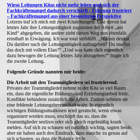
Wieso Leitungen Kitas nicht mehr leiten und sich der
Fachkräftemangel dadurch verschärft - Führung frustriert
– Fachkräftemangel aus einer besonderen Perspektive
Letzens traf ich mich mit zwei Kitaleitungen. Eine davon hat
letztes Jahr ihre Leitungstätigkeit zugunsten der Arbeit „am
Kind“ abgegeben, die andere zieht diesen Weg nun ebenfalls
ernsthaft in Erwägung. Ich war total verblüfft. „Warum denkst
Du darüber nach die Leitungstätigkeit aufzugeben? Du machst
das doch mit vollem Elan?“ „Und was hatte dich eigentlich
dazu bewogen die Leitung letztes Jahr abzugeben?“ fragte ich
die zweite Leitung.
Folgende Gründe nannten mir beide:
Die Arbeit mit den Teammitgliedern sei frustrierend.
Privates der Teammitglieder nehme in der Kita so viel Raum
ein, dass die eigentliche Bildungs- und Erziehungsarbeit leide.
Konflikte behindern zusätzlich die Arbeit. Zudem nehmen sie
eine fehlende Leistungsbereitschaft wahr. In eigentlich
wichtigen Bildungssituationen wird geratscht, wenn etwas
organisiert werden muss, erschöpft das so, dass die
Teammitglieder seufzen oder sich gleich regelmäßig krank
melden. Auf sich zu schauen sei natürlich wichtig, sagten beide,
aber sie haben auch den Eindruck, dass manche zu genau auf
sich schauten, so dass die Balance fehle.