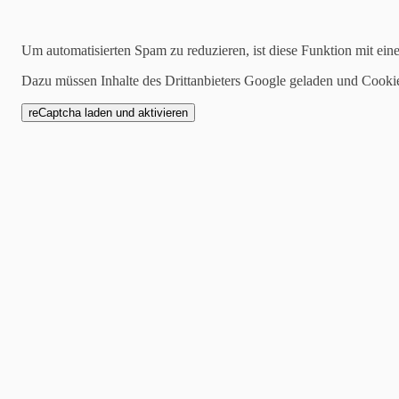
Neueste 5 Einträge
Um automatisierten Spam zu reduzieren, ist diese Funktion mit ein
Ein gemeinsame Herausfo
Dazu müssen Inhalte des Drittanbieters Google geladen und Cooki
wenn die Kita-Leitung „d
Der Erfolg liegt… … zwi
Wie hilfreich Alter sein 
seine eigene Haltung da
Wie schütze ich Kinder? 
Kinderschutzkonzeptes le
Zusammenhang von Fachk