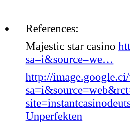
References:
Majestic star casino
ht
sa=i&source=we…
http://image.google.ci/
sa=i&source=web&rct=
site=instantcasinodeut
Unperfekten